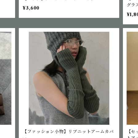
グラ
¥3,600
¥1,8
【ファッション小物】リブニットアームカバ
【セ
ー
トア