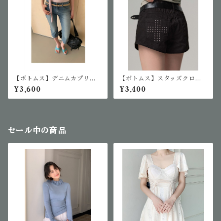
【ボトムス】デニムカプリパ
【ボトムス】スタッズクロス
ンツ
ショートパンツ
¥3,600
¥3,400
セール中の商品