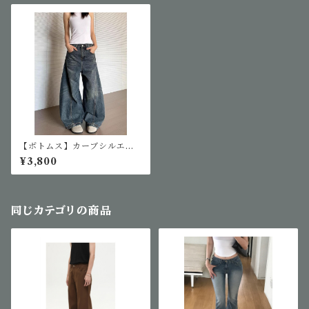
【ボトムス】カーブシルエッ
トデニム
¥3,800
同じカテゴリの商品