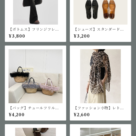
【ボトムス】フリンジフレア
【シューズ】スタンダードジ
デニム
ェリーシューズ
¥3,800
¥3,200
【バッグ】チュールフリルリ
【ファッション小物】レトロ
ボンカゴバッグ
アニマル柄スカーフ
¥4,200
¥2,600