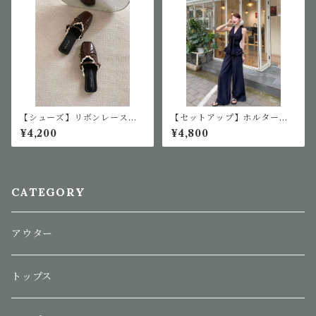
【シューズ】リボンレースミ
【セットアップ】ホルターネ
ュールサンダル
ックデニム生地風セットアッ
¥4,200
¥4,800
プ
CATEGORY
アウター
トップス