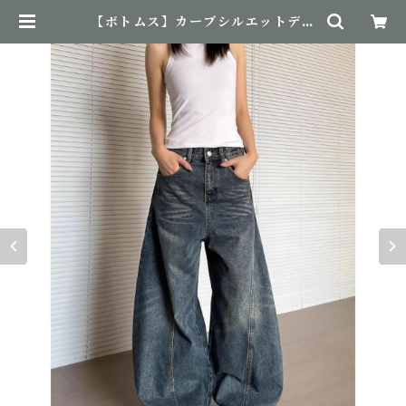
【ボトムス】カーブシルエットデニ
ム | NovemBirth