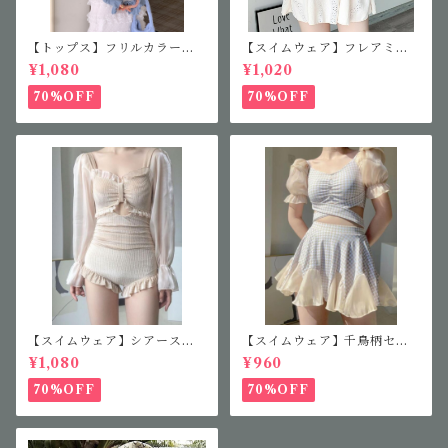
【トップス】フリルカラーニ
【スイムウェア】フレアミニ
ット
ワンピース
¥1,080
¥1,020
70%OFF
70%OFF
【スイムウェア】シアースリ
【スイムウェア】千鳥柄セパ
ーブフリルワンピース
レート水着
¥1,080
¥960
70%OFF
70%OFF