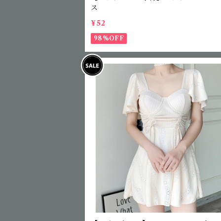
ス
¥52
98%OFF