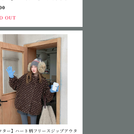
00
D OUT
ウター】ハート柄フリースジップアウタ