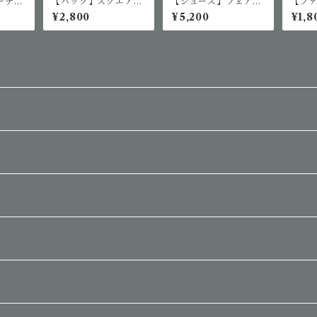
ーデニ
【バッグ】スクエアリ
【シューズ】フェアリ
【フ
ュック
ージェリーシューズ
SLE
¥2,800
¥5,200
¥1,8
グラ