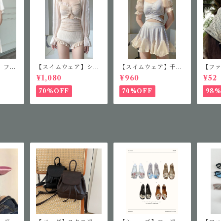
】フレ
【スイムウェア】シア
【スイムウェア】千鳥
【フ
ス
ースリーブフリルワン
柄セパレート水着
ファ
¥1,080
¥960
¥52
ピース
ス
70%OFF
70%OFF
98