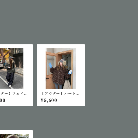
ウター】フェイク
【アウター】ハート柄
ットファージャケ
フリースジップアウタ
00
¥5,600
ー