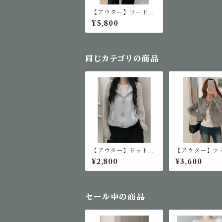
【アウター】フード付
きダブルジップアウタ
¥5,800
ー
同じカテゴリの商品
【アウター】ドット柄
【アウター】ツ
フードライトジャケッ
ジャケット
¥2,800
¥3,600
ト
セール中の商品