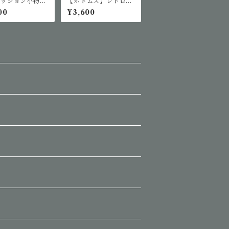
ァッション小物】
【ボトムス】レトロウ
EK MOODサン
ォッシュデニムカプリ
00
¥3,600
ス
パンツ