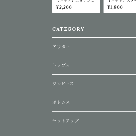
【ハット】ニュアンス
【ハット】スタ
カラーベースボールキ
ムハット
¥2,200
¥1,800
ャップ
CATEGORY
アウター
トップス
ワンピース
ボトムス
セットアップ