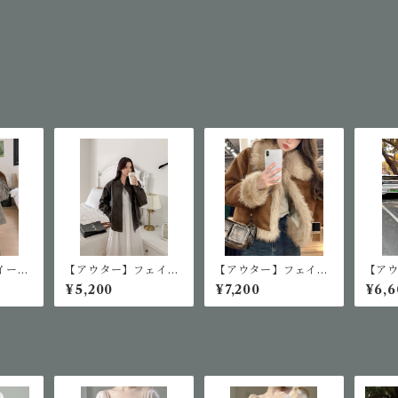
イード
【アウター】フェイク
【アウター】フェイク
【ア
レザージャケット
ムートンジャケット
ラビ
¥5,200
¥7,200
¥6,6
ット