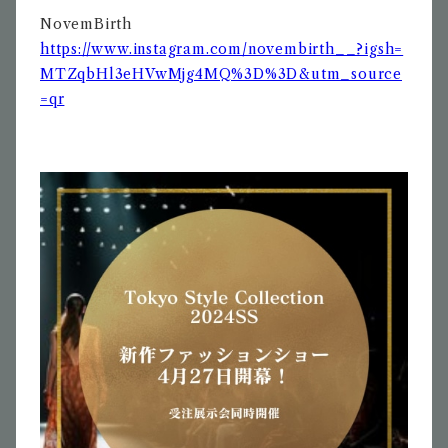
NovemBirth
https://www.instagram.com/novembirth__?igsh=
MTZqbHl3eHVwMjg4MQ%3D%3D&utm_source
=qr