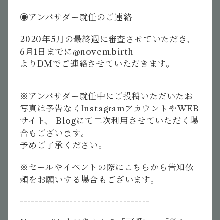
◉アンバサダー就任のご連絡
2020
年
5
月の最終週に審査させていただき、
6
月
1
日までに
@novem.birth
より
DM
でご連絡させていただきます。
※
アンバサダー就任中にご投稿いただいたお
写真は予告なく
Instagram
アカウントや
WEB
サイト、
Blog
にて二次利用させていただく場
合もございます。
予めご了承ください。
※
セールやイベントの際にこちらから告知依
頼をお願いする場合もございます。
----------------------------------