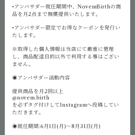
•
アンバサダー就任期間中、
NovemBirth
の商
品を月
2
点まで無償提供いたします。
•
アンバサダー限定でお得なクーポンを発行い
たします。
※
取得した個人情報は当店にて厳重に管理
し、商品配達目的以外で利用する事はござい
ません。
◉アンバサダー活動内容
提供商品を月
2
回以上
@novem.birth
を必ずタグ付けして
Instagram
へ投稿してい
ただきます。
◉就任期間
:6
月
1
日
(
月
)
〜
8
月
31
日
(
月
)