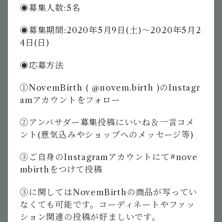
◉募集人数
:5
名
◉募集期間
:2020
年
5
月
9
日
(
土
)
〜
2020
年
5
月
2
4
日
(
日
)
◉応募方法
①
NovemBirth ( @novem.birth )
の
Instagr
am
アカウントをフォロー
②アンバサダー募集投稿にいいね＆一言コメ
ント
(
意気込みやショップへのメッセージ等
)
③ご自身の
Instagram
アカウントにて
#nove
mbirth
をつけて投稿
③に関しては
NovemBirth
の商品が写ってい
なくても可能です。コーディネートやファッ
ション関連の投稿が好ましいです。