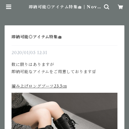
即納可能◎アイテム特集🧺 | Nove
mBirth
即納可能◎アイテム特集🧺
2020/01/05 12:31
数に限りはありますが
即納可能なアイテムをご用意しております🛒
編み上げロングブーツ23.5㎝