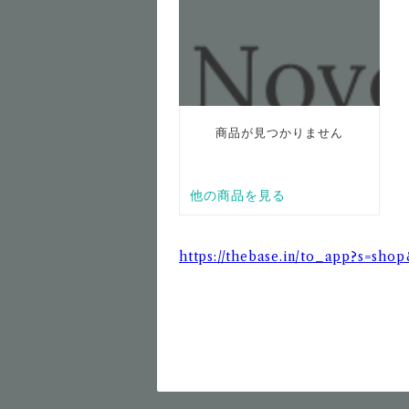
https://thebase.in/to_app?s=sh