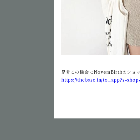
是非この機会にNovemBirthのシ
https://thebase.in/to_app?s=sh