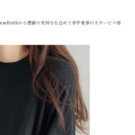
emBirthから感謝の気持ちを込めて赤字覚悟の大サービス㊗️