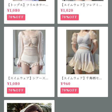
【トップス】フリルカラーニ
【スイムウェア】フレアミニ
ット
ワンピース
¥1,080
¥1,020
70%OFF
70%OFF
【スイムウェア】シアースリ
【スイムウェア】千鳥柄セパ
ーブフリルワンピース
レート水着
¥1,080
¥960
70%OFF
70%OFF