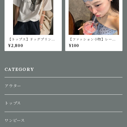
【トップス】ドッグプリントT
【ファッション小物】レース
シャツ
ヘアバンド
¥2,800
¥100
CATEGORY
アウター
トップス
ワンピース