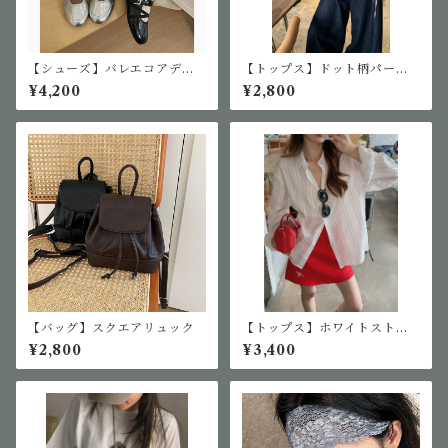
【シューズ】バレエコアデザ
【トップス】ドット柄パープ
インパンプス
ルキャミ
¥4,200
¥2,800
【バッグ】スクエアリュック
【トップス】ホワイトストラ
イプシャツ
¥2,800
¥3,400