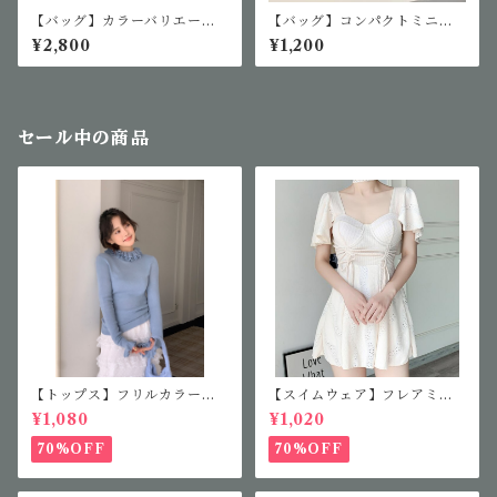
【バッグ】カラーバリエーシ
【バッグ】コンパクトミニシ
ョンジェリーバッグ
ョルダー
¥2,800
¥1,200
セール中の商品
【トップス】フリルカラーニ
【スイムウェア】フレアミニ
ット
ワンピース
¥1,080
¥1,020
70%OFF
70%OFF