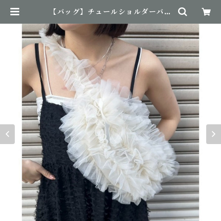
【バッグ】チュールショルダーバッ
グ | NovemBirth