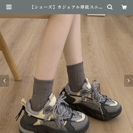
【シューズ】カジュアル厚底スニー
カー | NovemBirth