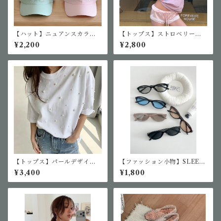
【ハット】ニュアンスカラー
【トップス】ストロベリーロ
ベースボールキャップ
ゴTシャツ
¥2,200
¥2,800
【トップス】パールデザインT
【ファッション小物】SLEEK
シャツ
MOODサングラス
¥3,400
¥1,800