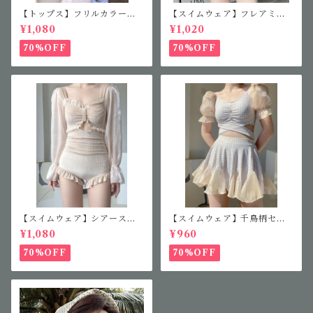
【トップス】フリルカラーニ
【スイムウェア】フレアミニ
ット
ワンピース
¥1,080
¥1,020
70%OFF
70%OFF
【スイムウェア】シアースリ
【スイムウェア】千鳥柄セパ
ーブフリルワンピース
レート水着
¥1,080
¥960
70%OFF
70%OFF