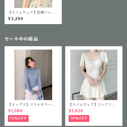
【スイムウェア】花柄フレア
ワンピース 水着
¥3,200
セール中の商品
【トップス】フリルカラーニ
【スイムウェア】フレアミニ
ット
ワンピース
¥1,080
¥1,020
70%OFF
70%OFF