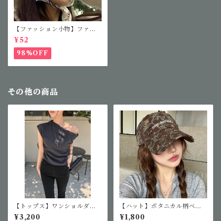
【ファッション小物】ファッ
ションサングラス
¥52
98%OFF
その他の商品
【トップス】ワンショルダー
【ハット】ボタニカル柄ベー
チェックブラウス
スボールキャップ
¥3,200
¥1,800