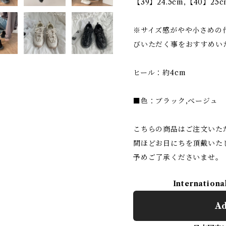
【39】24.5cm,【40】25c
※サイズ感がやや小さめの
びいただく事をおすすめい
ヒール：約4cm
■色：ブラック,べージュ
こちらの商品はご注文いた
間ほどお日にちを頂戴いた
予めご了承くださいませ。
Internationa
Ad