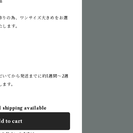
m
作りの為、ワンサイズ大きめをお選
たします。
だいてから発送までに約1週間〜2週
します。
l shipping available
d to cart