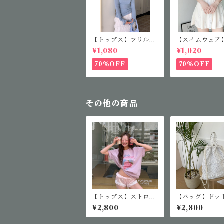
【トップス】フリルカ
【スイムウェア
ラーニット
アミニワンピー
¥1,080
¥1,020
70%OFF
70%OFF
その他の商品
【トップス】ストロベ
【バッグ】ドッ
リーロゴTシャツ
ザインリュック
¥2,800
¥2,800