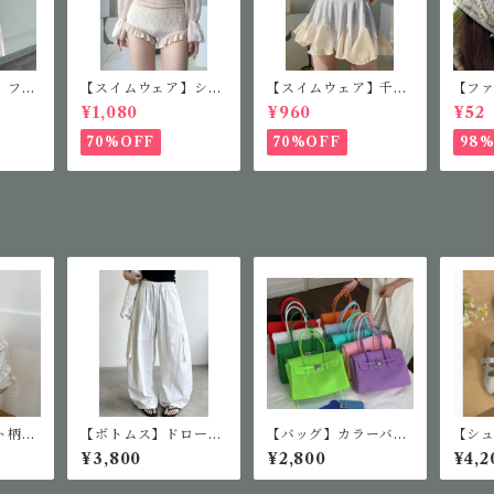
】フレ
【スイムウェア】シア
【スイムウェア】千鳥
【フ
ス
ースリーブフリルワン
柄セパレート水着
ファ
¥1,080
¥960
¥52
ピース
ス
70%OFF
70%OFF
98
ト柄デ
【ボトムス】ドロース
【バッグ】カラーバリ
【シ
トリングカーゴパンツ
エーションジェリーバ
アデ
¥3,800
¥2,800
¥4,2
ッグ