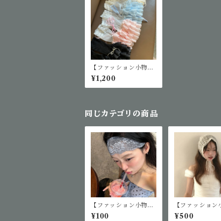
【ファッション小物】
レースアップリボンア
¥1,200
ームカバー
同じカテゴリの商品
【ファッション小物】
【ファッション
レースヘアバンド
花柄レーススカ
¥100
¥500