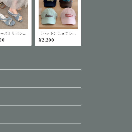
ューズ】リボンレ
【ハット】ニュアンス
デザインサンダル
カラーベースボールキ
00
¥2,200
ャップ