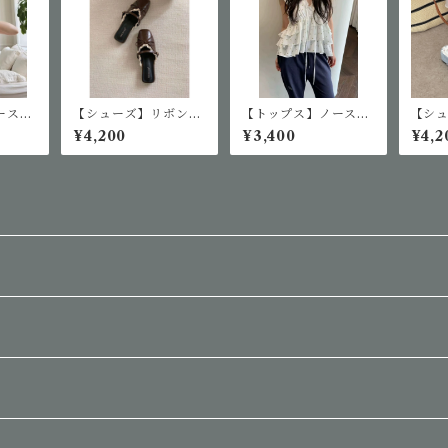
ースフ
【シューズ】リボンレ
【トップス】ノースリ
【シ
ス
ースミュールサンダル
ーブ小花柄ブラウス
ース
¥4,200
¥3,400
¥4,2