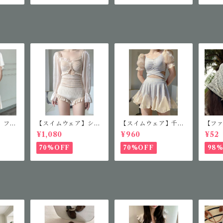
】フレ
【スイムウェア】シア
【スイムウェア】千鳥
【フ
ス
ースリーブフリルワン
柄セパレート水着
ファ
¥1,080
¥960
¥52
ピース
ス
70%OFF
70%OFF
98