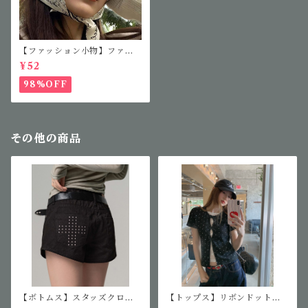
【ファッション小物】ファッ
ションサングラス
¥52
98%OFF
その他の商品
【ボトムス】スタッズクロス
【トップス】リボンドット柄
ショートパンツ
トップス