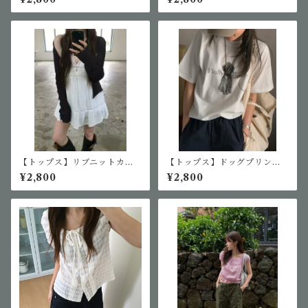
【トップス】リブニットカー
【トップス】ドッグプリントT
ディガン
シャツ
¥2,800
¥2,800