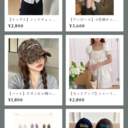
【トップス】シックチェック
【ワンピース】小花柄キャミ
シングルボタンシャツ
ワンピ
¥2,800
¥3,600
【ハット】ボタニカル柄ベー
【セットアップ】シャーリン
スボールキャップ
グトップス＆ショートパンツ
¥1,800
¥2,800
セットアップ