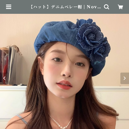
【ハット】デニムベレー帽 | Nove
mBirth