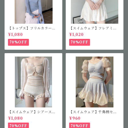
【トップス】フリルカラーニ
【スイムウェア】フレアミニ
ット
ワンピース
¥1,080
¥1,020
70%OFF
70%OFF
【スイムウェア】シアースリ
【スイムウェア】千鳥柄セパ
ーブフリルワンピース
レート水着
¥1,080
¥960
70%OFF
70%OFF