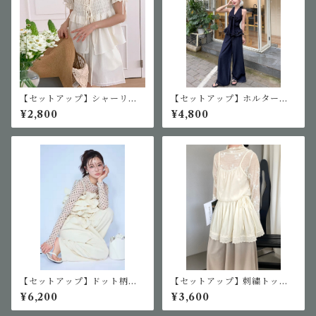
【セットアップ】シャーリン
【セットアップ】ホルターネ
グトップス＆ショートパンツ
ックデニム生地風セットアッ
¥2,800
¥4,800
セットアップ
プ
【セットアップ】ドット柄イ
【セットアップ】刺繍トップ
ンナー&フリルビスチェ&パン
ス&シアーキャミワンピ
¥6,200
¥3,600
ツセットアップ