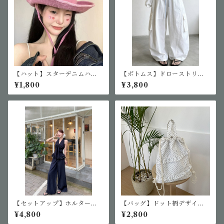
【ハット】スターデニムハッ
【ボトムス】ドローストリン
ト
グカーゴパンツ
¥1,800
¥3,800
【セットアップ】ホルターネ
【バッグ】ドット柄デザイン
ックデニム生地風セットアッ
リュック
¥4,800
¥2,800
プ