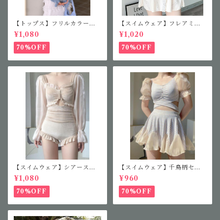
【トップス】フリルカラーニ
【スイムウェア】フレアミニ
ット
ワンピース
¥1,080
¥1,020
70%OFF
70%OFF
【スイムウェア】シアースリ
【スイムウェア】千鳥柄セパ
ーブフリルワンピース
レート水着
¥1,080
¥960
70%OFF
70%OFF