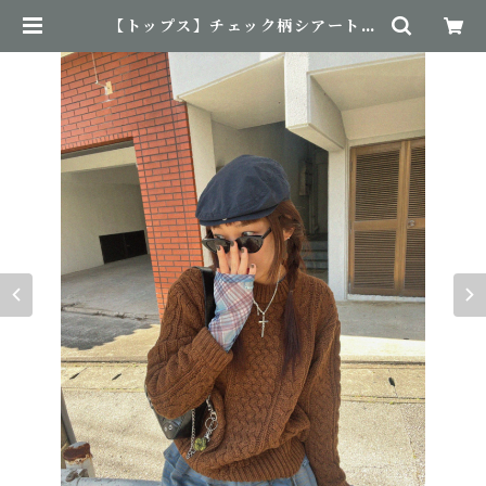
【トップス】チェック柄シアートッ
プス | NovemBirth