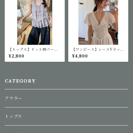
【トップス】ドット柄パープ
【ワンピース】レースVネック
ルキャミ
ワンピース
¥2,800
¥4,800
CATEGORY
アウター
トップス