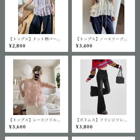
【トップス】ドット柄パープ
【トップス】ノースリーブ小
ルキャミ
花柄ブラウス
¥2,800
¥3,400
【トップス】レースフリル半
【ボトムス】フリンジフレア
袖ブラウス
デニム
¥3,600
¥3,800