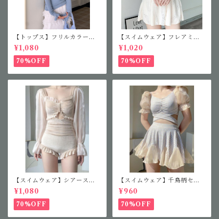
【トップス】フリルカラーニ
【スイムウェア】フレアミニ
ット
ワンピース
¥1,080
¥1,020
70%OFF
70%OFF
【スイムウェア】シアースリ
【スイムウェア】千鳥柄セパ
ーブフリルワンピース
レート水着
¥1,080
¥960
70%OFF
70%OFF