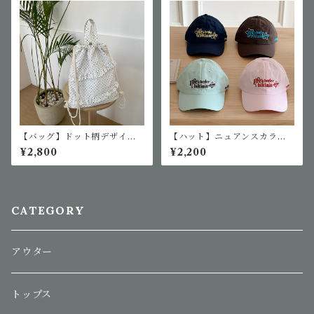
【バッグ】ドット柄デザイン
【ハット】ニュアンスカラー
リュック
ベースボールキャップ
¥2,800
¥2,200
CATEGORY
アウター
トップス