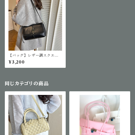
【バッグ】レザー調スクエア
バッグ
¥3,200
同じカテゴリの商品