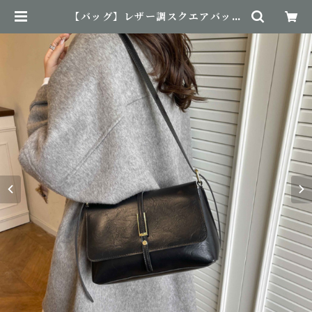
【バッグ】レザー調スクエアバッグ
| NovemBirth