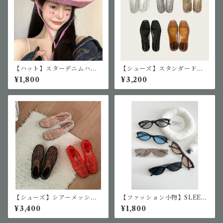
【ハット】スターデニムハッ
【シューズ】スタンダードジ
ト
ェリーシューズ
¥1,800
¥3,200
【シューズ】シアーメッシュ
【ファッション小物】SLEEK
フラットジェリーシューズ
MOODサングラス
¥3,400
¥1,800