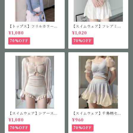
【トップス】フリルカラーニ
【スイムウェア】フレアミニ
ット
ワンピース
¥1,080
¥1,020
70%OFF
70%OFF
【スイムウェア】シアースリ
【スイムウェア】千鳥柄セパ
ーブフリルワンピース
レート水着
¥1,080
¥960
70%OFF
70%OFF