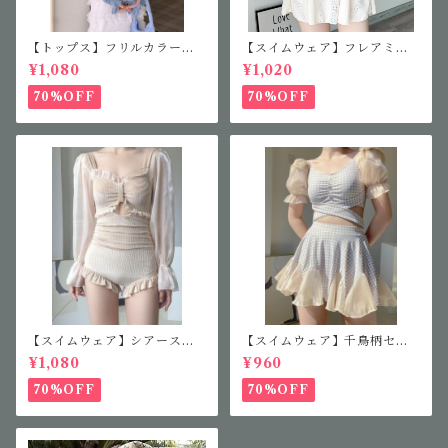
【トップス】フリルカラーニ
【スイムウェア】フレアミニ
ット
ワンピース
¥1,080
¥1,020
70%OFF
70%OFF
【スイムウェア】シアースリ
【スイムウェア】千鳥柄セパ
ーブフリルワンピース
レート水着
¥1,080
¥960
70%OFF
70%OFF