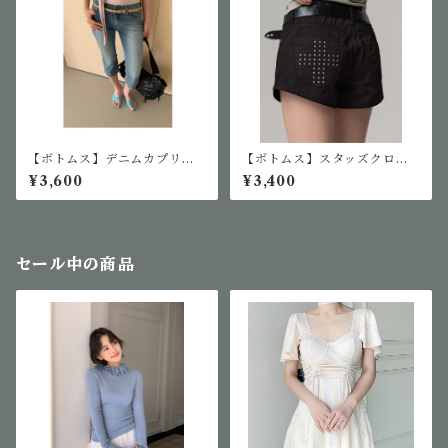
【ボトムス】デニムカプリパ
【ボトムス】スタッズクロス
ンツ
ショートパンツ
¥3,600
¥3,400
セール中の商品