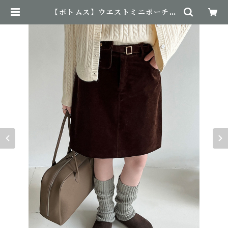
【ボトムス】ウエストミニポーチ付
きスカート | NovemBirth