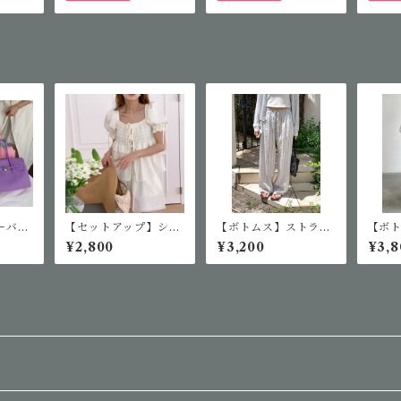
ーバリ
【セットアップ】シャ
【ボトムス】ストライ
【ボ
リーバ
ーリングトップス＆シ
プドローストリングワ
トリ
¥2,800
¥3,200
¥3,8
ョートパンツセットア
イドパンツ
ップ