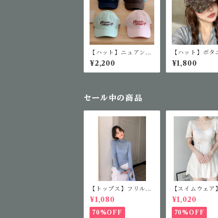
【ハット】ニュアンス
【ハット】ボタ
カラーベースボールキ
柄ベースボール
¥2,200
¥1,800
ャップ
プ
セール中の商品
【トップス】フリルカ
【スイムウェア
ラーニット
アミニワンピー
¥1,080
¥1,020
70%OFF
70%OFF