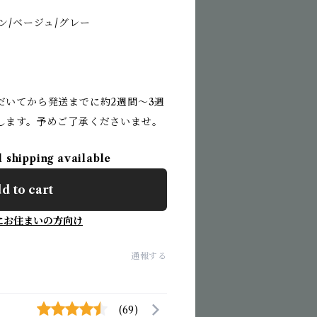
ン/ベージュ/グレー
だいてから発送までに約2週間〜3週
します。予めご了承くださいませ。
l shipping available
d to cart
にお住まいの方向け
通報する
(69)