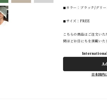
◼︎カラー：ブラック/グリー
◼︎サイズ：FREE
こちらの商品はご注文いた
間ほどお日にちを頂戴いた
Internationa
Ad
日本国内