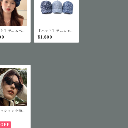
ット】デニムベレ
【ハット】デニムモノ
グラムキャップ
00
¥1,800
ァッション小物】
ッションサングラ
%OFF