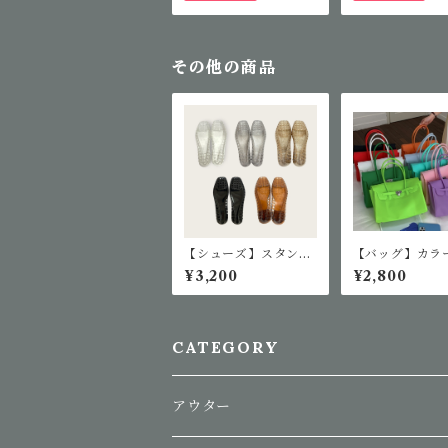
その他の商品
【シューズ】スタンダ
【バッグ】カラ
ードジェリーシューズ
エーションジェ
¥3,200
¥2,800
ッグ
CATEGORY
アウター