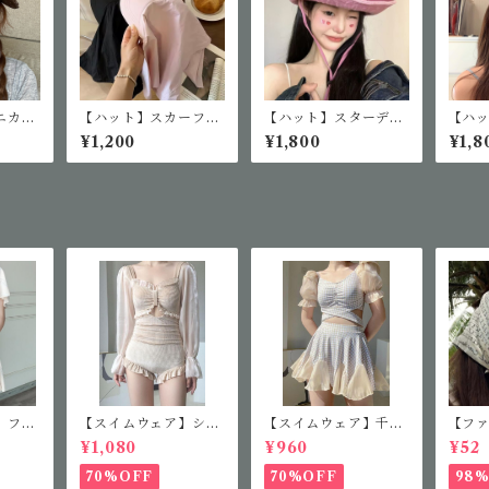
ニカル
【ハット】スカーフキ
【ハット】スターデニ
【ハ
キャッ
ャップ
ムハット
ー帽
¥1,200
¥1,800
¥1,8
】フレ
【スイムウェア】シア
【スイムウェア】千鳥
【フ
ス
ースリーブフリルワン
柄セパレート水着
ファ
¥1,080
¥960
¥52
ピース
ス
70%OFF
70%OFF
98