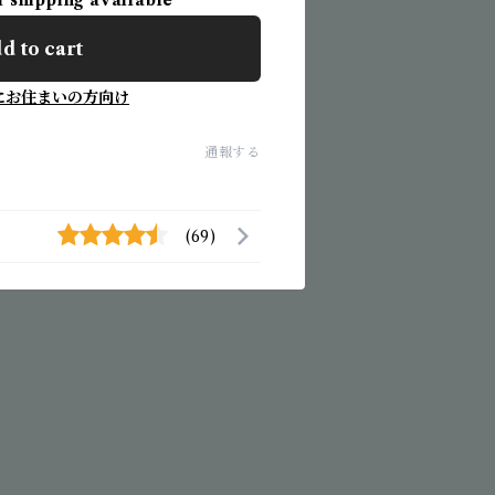
l shipping available
d to cart
にお住まいの方向け
通報する
(69)