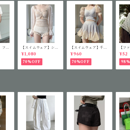
】フレ
【スイムウェア】シア
【スイムウェア】千鳥
【フ
ス
ースリーブフリルワン
柄セパレート水着
ファ
¥1,080
¥960
¥52
ピース
ス
70%OFF
70%OFF
98