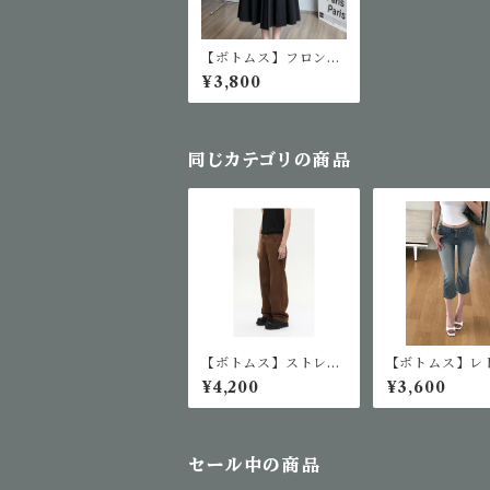
【ボトムス】フロント
プリーツスカート
¥3,800
同じカテゴリの商品
【ボトムス】ストレー
【ボトムス】レ
トカジュアルパンツ
ォッシュデニム
¥4,200
¥3,600
パンツ
セール中の商品