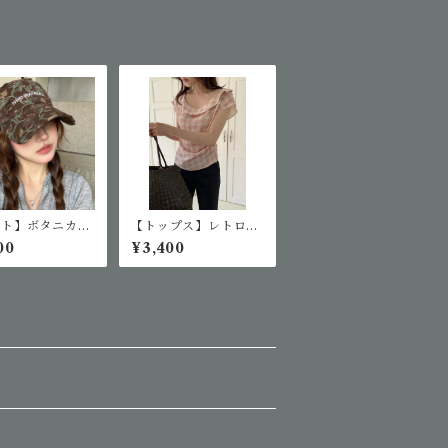
ット】ボタニカル
【トップス】レトロチ
ースボールキャッ
ェック半袖ブラウス
00
¥3,400