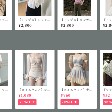
ッグプ
【トップス】シックチ
【トップス】ギンガム
【ト
ェックシングルボタン
チェックギャザーブラ
ーリ
¥2,800
¥2,800
¥2,8
シャツ
ウス
シャ
】フレ
【スイムウェア】シア
【スイムウェア】千鳥
【フ
ス
ースリーブフリルワン
柄セパレート水着
ファ
¥1,080
¥960
¥52
ピース
ス
70%OFF
70%OFF
98