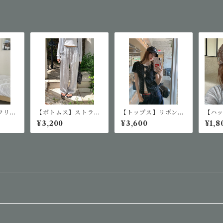
フリル
【ボトムス】ストライ
【トップス】リボンド
【ハ
ス
プドローストリングワ
ット柄トップス
柄ベ
¥3,200
¥3,600
¥1,8
イドパンツ
プ