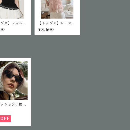
ップス】ショルダ
【トップス】レースフ
ボンオフショルT
リル半袖ブラウス
00
¥3,600
ツ
ァッション小物】
ッションサングラ
%OFF