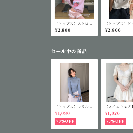
【トップス】ストロベ
【トップス】ド
リーロゴTシャツ
リントTシャツ
¥2,800
¥2,800
セール中の商品
【トップス】フリルカ
【スイムウェア
ラーニット
アミニワンピー
¥1,080
¥1,020
70%OFF
70%OFF