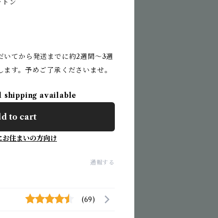
ットン
だいてから発送までに約2週間〜3週
します。予めご了承くださいませ。
l shipping available
d to cart
にお住まいの方向け
通報する
(69)