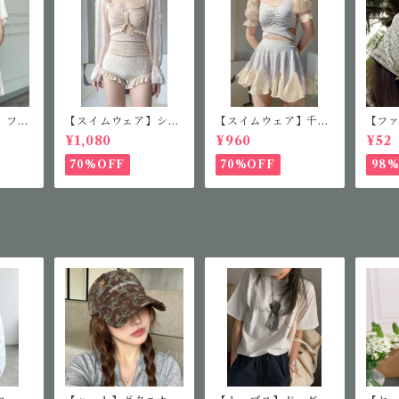
】フレ
【スイムウェア】シア
【スイムウェア】千鳥
【フ
ス
ースリーブフリルワン
柄セパレート水着
ファ
¥1,080
¥960
¥52
ピース
ス
70%OFF
70%OFF
98