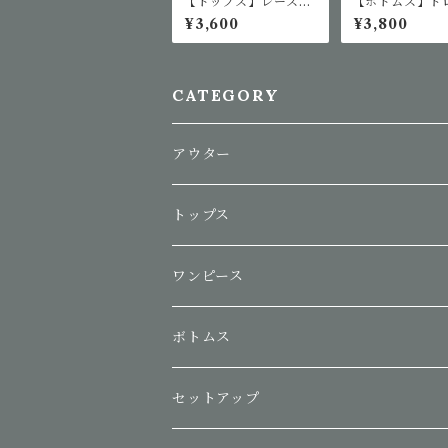
【トップス】レースフ
【ボトムス】ド
リル半袖ブラウス
トリングカーゴ
¥3,600
¥3,800
CATEGORY
アウター
トップス
ワンピース
ボトムス
セットアップ