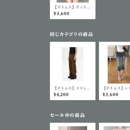
【ボトムス】ボックス
プリーツデニムスコー
¥3,600
ト
同じカテゴリの商品
【ボトムス】ストレー
【ボトムス】レ
トカジュアルパンツ
ォッシュデニム
¥4,200
¥3,600
パンツ
セール中の商品