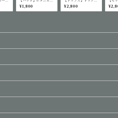
ロース
【ハット】ボタニカル
【トップス】ドッグプ
【セ
パンツ
柄ベースボールキャッ
リントTシャツ
ーリ
¥1,800
¥2,800
¥2,8
プ
ョー
ップ