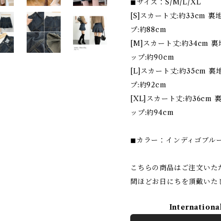
◼︎サイズ：S/M/L/XL
[S]スカート丈:約33cm 裏
プ:約88cm
[M]スカート丈:約34cm 裏
ップ:約90cm
[L]スカート丈:約35cm 裏
プ:約92cm
[XL]スカート丈:約36cm 
ップ:約94cm
◼︎カラー：インディゴブル
こちらの商品はご注文いた
間ほどお日にちを頂戴いた
Internationa